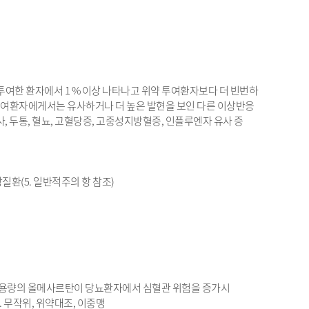
한 환자에서 1 % 이상 나타나고 위약 투여환자보다 더 빈번하
투여환자에게서는 유사하거나 더 높은 발현을 보인 다른 이상반응
, 두통, 혈뇨, 고혈당증, 고중성지방혈증, 인플루엔자 유사 증
장질환(5. 일반적주의 항 참조)
 고용량의 올메사르탄이 당뇨환자에서 심혈관 위험을 증가시
 무작위, 위약대조, 이중맹