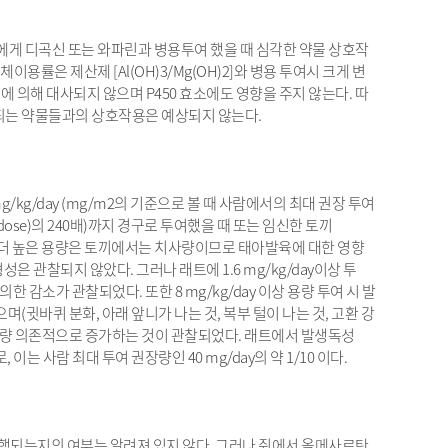
에게 디곡신 또는 와파린과 병용투여 했을 때 심각한 약물 상호작
용률은 제산제 [Al(OH)3/Mg(OH)2]와 병용 투여시 크게 변
시스템에 의해 대사되지 않으며 P450 효소에도 영향을 주지 않는다. 따
사되는 약물들과의 상호작용은 예상되지 않는다.
g/kg/day (mg/m2의 기준으로 볼 때 사람에서의 최대 권장 투여
an dose)의 240배)까지 경구로 투여했을 때 또는 임신한 토끼
반 ; 더 높은 용량은 토끼에서는 치사량이므로 태아발육에 대한 영향
은 관찰되지 않았다. 그러나 래트에 1.6 mg/kg/day이상 투
의한 감소가 관찰되었다. 또한 8 mg/kg/day 이상 용량 투여 시 발
귓바퀴 분화, 아래 앞니가 나는 것, 복부 털이 나는 것, 고환 강
 용량 의존적으로 증가하는 것이 관찰되었다. 래트에서 발생독성
, 이는 사람 최대 투여 권장량인 40 mg/day의 약 1/10 이다.
행되는지의 여부는 알려져 있지 않다. 그러나 쥐에서 올메사르탄