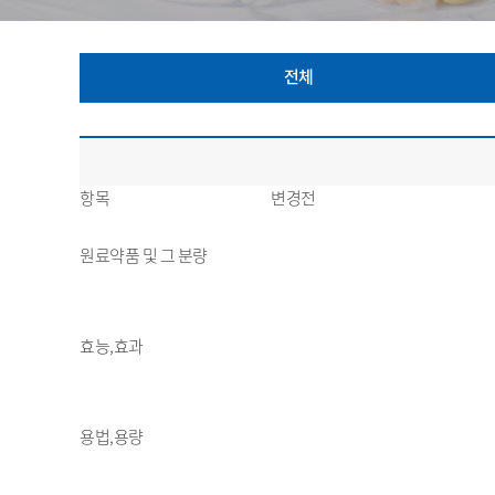
전체
항목
변경전
원료약품 및 그 분량
효능,효과
용법,용량