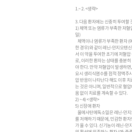
1.~ 2. <생략>
3. 다음 환자에는 신중히 투여할 것
1) 체액 또는 염류가 부족한 저
밀)
체액이나 염류가 부족한 환자 (
한 경우)와 같이 레닌-안지오텐
서 이 약을 투여한 초기에 저혈압
로, 이러한 환자는 상태를 충분
야 한다. 만약 저혈압이 발생하면
요시 생리식염수를 점적 정맥주사
압 반응이 나타난다 해도 이후 
는 것은 아니며, 일반적으로 혈
움 없이 치료를 계속할 수 있다.
2) ~ 4) <생략>
5) 신장애 환자
올메사탄메독소밀은 레닌-안지
를 저해하기 때문에, 민감한 환자
가 올 수 있다. 신기능이 레닌-
의 활성에 의존하는 환자 (예; 중