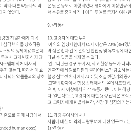
이 약과 다른 약물과의 약
은 낮은 농도로 이행되었다. 영아에게 이상반응이
되지 않았다.
서 수유를 중지하거나 이 약 투여를 중지하여야 한
9. <좌동>
 건강한 지원자에게 디곡
10. 고령자에 대한 투여
때 심각한 약물 상호작용
이 약의 임상시험에서 65세 이상은 20% (384명/19
메독소밀의 생체이용률은 제
와 젊은 환자 간에 관찰된 안전성 및 유효성에 대
 병용 투여시 크게 변화하지 않
타날 수 있음을 배제할 수 없다.
450 시스템에 의해 대사되
암로디핀을 경구 투여 시, 최고 혈장 농도가 나
 주지 않는다. 따라서 이 효
인 환자에서 암로디핀의 클리어런스가 감소하는 경
는 대사되는 약물들과의 상호
혈성 심부전 환자에서 AUC 및 소실 반감기의 증
고혈압 환자에서 항정 상태에서의 올메사르탄 AUC는 
으며, 75세 이상에서 약 44% 증가했다. 이는 
다. 일반적으로, 고령자에 대한 용량 선택은 조
고, 고령자에게 빈발하는 간, 신장 및 심장의 기
래트
m2의 기준으로 볼 때 사람에서
11. 과량 투여시의 처치
사람에 대한 이 약의 과량투여에 대한 연구보고는
nded human dose)
1) <좌동>