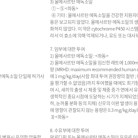
3) 올메사르탄 메독소밀
① ~ ⑤ <좌동>
⑥ 기타 : 올메사르탄 메독소밀을 건강한 지원자
용은 보고되지 않았다. 올메사르탄 메독소밀의 생체이
화하지 않았다. 이 약은 cytochrome P450 
라서 이 효소에 의해 억제되거나, 유도 또는 대
7. 임부에 대한 투여
1) 올메사르탄 메독소밀: <좌동>
2) 올메사르탄 메독소밀을 임신한 래트에 1,000m
량 (MRHD: maximum recommended hum
탄메독소밀 단일제 허가사
에 1 mg/kg/day(사람 최대 투여 권장량의 절
을 평가할 수 없었음)까지 투여했을 때에도 최기형성
여 시, 새끼의 출생 시 체중 및 체중 증가 면에서 유
생학적인 중요시점에 도달하는 시기가 지체되었으며(
하, 눈꺼풀 분화 등의 지체) 신우의 이완 발생이
에 영향이 관찰되지 않는 용량은 0.3 mg/kg/day로
3) <좌동>
8. 수유부에 대한 투여
밀 병용시 유의한 약동학
암로디핀 또는 올메사르탄 메독소밀이 모유로 이