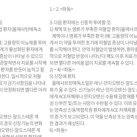
1.~ 2. <좌동>
.
3. 다음 환자에는 신중히 투여할 것.
혈압 환자(올메사탄메독소
1) 체액 또는 염류가 부족한 저혈압 환자(올메사
체액이나 염류가 부족한 환자 (예: 고용량의 이
예: 고용량의 이뇨제를 투여
게서 이 약을 투여한 초기에 저혈압 증상이 나타날
신계가 활성화된 환자에게
를 시작해야 한다. 만약 저혈압이 발생하면, 환
 증상이 나타날 수 있으므
적으로 저혈압 반응이 나타난다 해도 이후 치료가
히 관찰하면서 치료를 시작해
되면 별다른 어려움 없이 치료를 계속할 수 있다.
, 환자를 반듯이 눕히고 필
2) ~ 4) <좌동>
한다. 일시적으로 저혈
5) 신장애 환자
치료가 금기사항임을 나타내
올메사르탄메독소밀은 레닌-안지오텐신-알도스테론
압이 안정화되면 별다른 어려
화가 올 수 있다. 신기능이 레닌-안지오텐신-알도
에게 ACE저해제나 안지오텐신 수용체 길항제를 
성 신부전 및/또는 사망이 수반될 수 있다. 이와 
는 양측성 신동맥협착증 환자에게 ACE 저해제를
오텐신-알도스테론 계
의 증가가 보고되었다. 이 약을 단측성 또는 양
의 경우 신장기능의 변화
한 결과가 예상된다.
안지오텐신-알도스테론 계
6) <좌동>
증 울혈성 심부전 환자)에