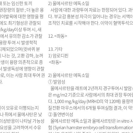
때 또는 임신한 토끼
2) 올메사르탄 메독소밀
 권장량의 절반 ; 더 높은 용
사람에 대한 과량투여 자료는 한정되어 있다. 과
아발육에 대한 영향을 평
다. 부교감 흥분성 자극이 일어나는 경우는 서맥이 
때에도 최기형성은 관찰되
조적인 치료를 시작해야 한다. 이약이 혈액투석으
kg/day이상 투여 시, 새
 면에서 유의한 감소가 관찰
12. <좌동>
상 용량 투여 시 발생학적
지체되었으며(귓바퀴 분
13. 기타
 나는 것, 고환 강하, 눈꺼
1) 암로디핀
 발생이 용량 의존적으로 증
<좌동>
서 발생독성에 영향이 관찰
ay로, 이는 사람 최대 투여 권
2) 올메사르탄 메독소밀
다.
① 발암성
올메사르탄을 래트에 2년까지 경구투여시 발암성은 나
은 mg/m2 기준으로 사람에서의 최대 권장 투여량(M
다. 1,000 mg/kg/day (MRHD의 약 120배
밀이 모유로 이행되는지
질전환 마우스에서의 6개월 투여실험 결과, 이 
러나 쥐에서 올메사탄은 낮
② 돌연변이성
 이상반응이 나타날 가능성
올메사르탄 메독소밀과 올메사르탄은 in vitro
중요성을 고려하여서 수유
험 (Syrian hamster embryo cell transfo