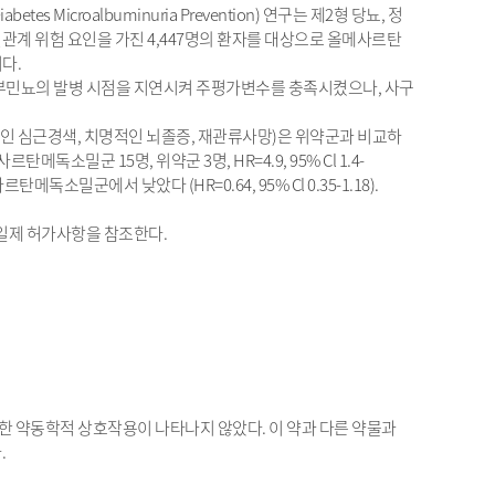
iabetes Microalbuminuria Prevention) 연구는 제2형 당뇨, 정
관계 위험 요인을 가진 4,447명의 환자를 대상으로 올메사르탄
다.
민뇨의 발병 시점을 지연시켜 주평가변수를 충족시켰으나, 사구
인 심근경색, 치명적인 뇌졸증, 재관류사망)은 위약군과 비교하
밀군 15명, 위약군 3명, HR=4.9, 95% Cl 1.4-
독소밀군에서 낮았다 (HR=0.64, 95% Cl 0.35-1.18).
일제 허가사항을 참조한다.
한 약동학적 상호작용이 나타나지 않았다. 이 약과 다른 약물과
.