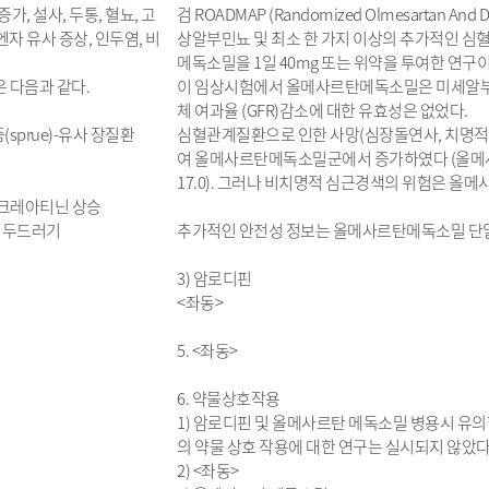
, 설사, 두통, 혈뇨, 고
검 ROADMAP (Randomized Olmesartan And D
자 유사 증상, 인두염, 비
상알부민뇨 및 최소 한 가지 이상의 추가적인 심혈
메독소밀을 1일 40mg 또는 위약을 투여한 연구이
 다음과 같다.
이 임상시험에서 올메사르탄메독소밀은 미세알부
체 여과율 (GFR)감소에 대한 유효성은 없었다.
(sprue)-유사 장질환
심혈관계질환으로 인한 사망(심장돌연사, 치명적
여 올메사르탄메독소밀군에서 증가하였다 (올메사르탄메독소
17.0). 그러나 비치명적 심근경색의 위험은 올메사르탄메
중 크레아티닌 상승
움, 두드러기
추가적인 안전성 정보는 올메사르탄메독소밀 단
3) 암로디핀
<좌동>
5. <좌동>
6. 약물상호작용
1) 암로디핀 및 올메사르탄 메독소밀 병용시 유의
의 약물 상호 작용에 대한 연구는 실시되지 않았다
2) <좌동>