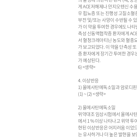
게 ACE저해제나 안지오텐신 수
우 핍뇨증 또는 진행성 고질소혈증
부전 및/또는 사망이 수반될 수 있
가 이 약을 투여한 경우에도 나타날
측성 신동맥협착증 환자에게 AC
서 혈청크레아티닌 농도와 혈중요
가 보고되었다. 이 약을 단측성 
증 환자에게 장기간 투여한 경우
가 예상된다.
6) <생략>
4. 이상반응
1) 올메사탄메독소밀과 암로디핀
(1) ~ (2) <생략>
2) 올메사탄메독소밀
위약대조 임상시험에서 올메사탄
에서 1 % 이상 나타나고 위약 
현된 이상반응은 어지러움 이었
는 유사하거나 더 높은 발현을 보