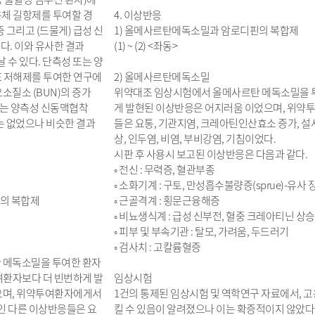
용체 길항제를 투여할 경
4. 이상반응
 그리고 (드물게) 급성 신
1) 올메사르탄메독소밀과 암로디핀의 복합제
다. 이와 유사한 결과
(1) ~ (2) <좌동>
 수 있다. 단측성 또는 양
E 저해제를 투여한 연구에
2) 올메사르탄메독소밀
소질소 (BUN)의 증가
위약대조 임상시험에서 올메사르탄 메독소밀을 투여
또는 양측성 신동맥협착
게 발현된 이상반응은 어지러움 이었으며, 위약
는 없었으나 비슷한 결과
들은 요통, 기관지염, 크레아틴인산효소 증가, 설사
상, 인두염, 비염, 부비강염, 기침이었다.
시판 후 사용시 보고된 이상반응은 다음과 같다.
◦ 전신 : 무력증, 혈관부종
◦ 소화기계 : 구토, 만성흡수불량증(sprue)-유사 
의 복합제
◦ 근골격계 : 횡문근융해증
◦ 비뇨생식계 : 급성 신부전, 혈중 크레아티닌 상승
◦ 피부 및 부속기관 : 탈모, 가려움, 두드러기
◦ 검사치 : 고칼륨혈증
 메독소밀을 투여한 환자
투여환자보다 더 빈번하게 발
임상시험
으며, 위약투여환자에게서
1건의 통제된 임상시험 및 역학연구 자료에서,
인 다른 이상반응들은 요
킬 수 있음이 알려졌으나 이는 확증적이지 않았다.