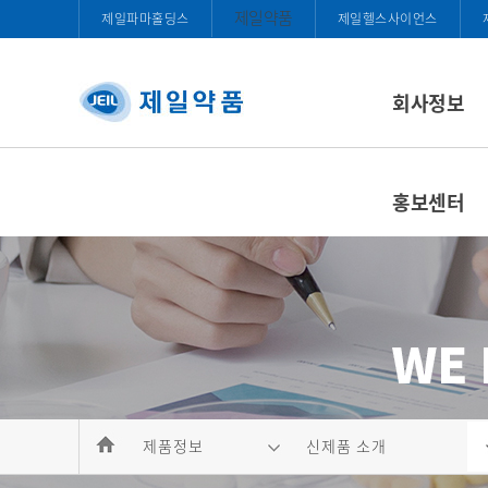
제일약품
제일파마홀딩스
제일헬스사이언스
회사정보
홍보센터
제품정보
신제품 소개