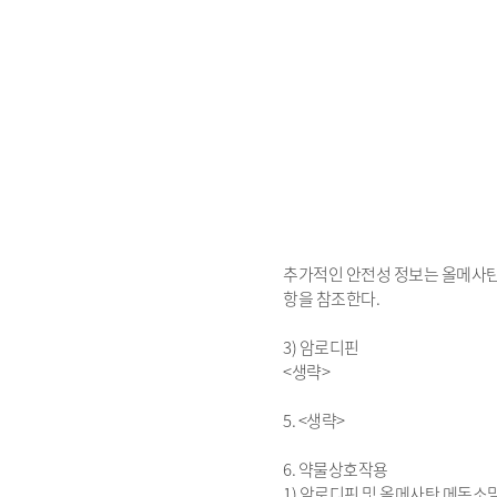
추가적인 안전성 정보는 올메사
항을 참조한다.
3) 암로디핀
<생략>
5. <생략>
6. 약물상호작용
1) 암로디핀 및 올메사탄 메독소