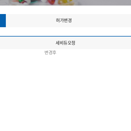
허가변경
세비듀오정
변경후