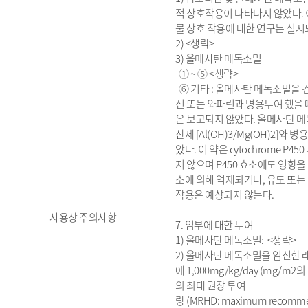
적 상호작용이 나타나지 않았다. 
물 상호 작용에 대한 연구는 실시
2) <생략>
3) 올메사탄 메독소밀
① ~ ⑤ <생략>
⑥ 기타 : 올메사탄 메독소밀을
신 또는 와파린과 병용투여 했을 
은 보고되지 않았다. 올메사탄 
산제 [Al(OH)3/Mg(OH)2]와
았다. 이 약은 cytochrome P
지 않으며 P450 효소에도 영향을
소에 의해 억제되거나, 유도 또
작용은 예상되지 않는다.
사용상 주의사항
7. 임부에 대한 투여
1) 올메사탄 메독소밀: <생략>
2) 올메사탄 메독소밀을 임신한 
에 1,000mg/kg/day (mg/
의 최대 권장 투여
량 (MRHD: maximum recomme