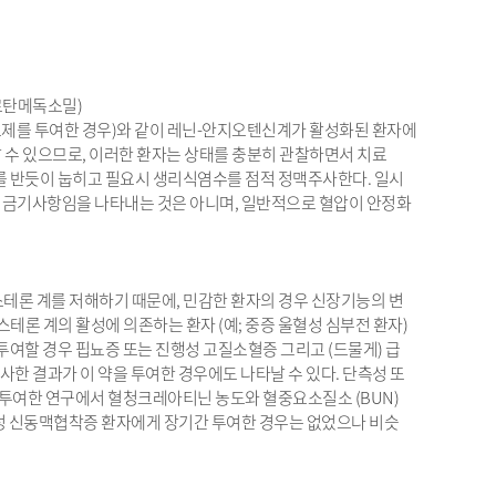
르탄메독소밀)
뇨제를 투여한 경우)와 같이 레닌-안지오텐신계가 활성화된 환자에
 수 있으므로, 이러한 환자는 상태를 충분히 관찰하면서 치료
자를 반듯이 눕히고 필요시 생리식염수를 점적 정맥주사한다. 일시
 금기사항임을 나타내는 것은 아니며, 일반적으로 혈압이 안정화
 계를 저해하기 때문에, 민감한 환자의 경우 신장기능의 변
스테론 계의 활성에 의존하는 환자 (예; 중증 울혈성 심부전 환자)
투여할 경우 핍뇨증 또는 진행성 고질소혈증 그리고 (드물게) 급
유사한 결과가 이 약을 투여한 경우에도 나타날 수 있다. 단측성 또
 투여한 연구에서 혈청크레아티닌 농도와 혈중요소질소 (BUN)
측성 신동맥협착증 환자에게 장기간 투여한 경우는 없었으나 비슷