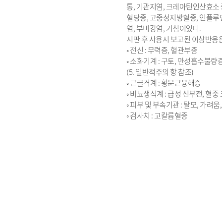
통, 기관지염, 크레아틴인산효소 증가
혈당증, 고중성지방혈증, 인플루엔
염, 부비강염, 기침이었다.
시판 후 사용시 보고된 이상반응은
◦ 전신 : 무력증, 혈관부종
◦ 소화기계 : 구토, 만성흡수불량증
(5. 일반적주의 항 참조)
◦ 근골격계 : 횡문근융해증
◦ 비뇨생식계 : 급성 신부전, 혈
◦ 피부 및 부속기관 : 탈모, 가려
◦ 검사치 : 고칼륨혈증