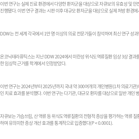
이번 연구는 실제 진료 환경에서 다양한 환자군을 대상으로 자큐보의 유효성 및 
진행됐다
.
이번 연구 결과는 시판 이후 대규모 환자군을 대상으로 실제 처방 환경에
DDW
는 전 세계 각국에서
1
만 명 이상의 의료 전문가들이 참석하여 최신 연구 성
온코닉테라퓨틱스는 지난
DDW 2024
에서 미란성 위식도역류질환 임상
3
상 결과
한 임상적 근거를 학계에서 인정받았다
.
이번 연구는
2024
년부터
2025
년까지 국내 약
300
여개의 개인병원
(1
차 의료기관
)
인 치료 효과를 분석했다
.
이번 연구는 다기관
,
대규모 환자를 대상으로 일반 개인 
자큐보는 가슴쓰림
,
산 역류 등 위식도역류질환의 전형적 증상을 평가하는 역류 질
하며 유의미한 증상 개선 효과를 통계적으로 입증했다
(P < 0.0001).