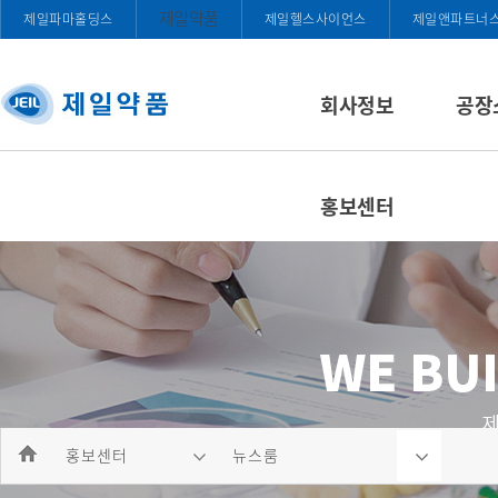
제일약품
제일파마홀딩스
제일헬스사이언스
제일앤파트너
회사정보
공장
홍보센터
홍보센터
뉴스룸