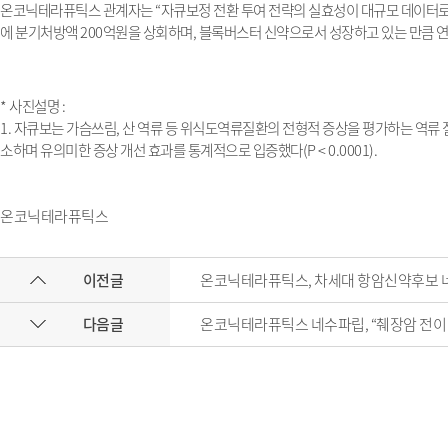
온코닉테라퓨틱스 관계자는
“
자큐보정 전환 투여 전략의 실효성이 대규모 데이터로
에 분기처방액
200
억원을 상회하며
,
블록버스터 신약으로서 성장하고 있는 만큼 연
*
사진설명
:
1.
자큐보는 가슴쓰림
,
산 역류 등 위식도역류질환의 전형적 증상을 평가하는 역류 
소하며 유의미한 증상 개선 효과를 통계적으로 입증했다
(P < 0.0001).
온코닉테라퓨틱스
이전글
온코닉테라퓨틱스, 차세대 항암신약후보 네수
다음글
온코닉테라퓨틱스 네수파립, “췌장암 전이 