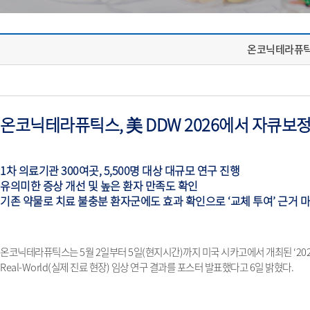
온코닉테라퓨틱스,
온코닉테라퓨틱스
,
美
DDW 2026
에서 자큐보
1
차 의료기관
300
여곳
, 5,500
명 대상 대규모 연구 진행
유의미한 증상 개선 및 높은 환자 만족도 확인
기존 약물로 치료 불충분 환자군에도 효과 확인으로
‘
교체 투여
’
근거 
온코닉테라퓨틱스는
5
월
2
일부터
5
일
(
현지시간
)
까지 미국 시카고에서 개최된 ‘
20
Real-World(
실제 진료 현장
)
임상 연구 결과를 포스터 발표했다고
6
일 밝혔다
.