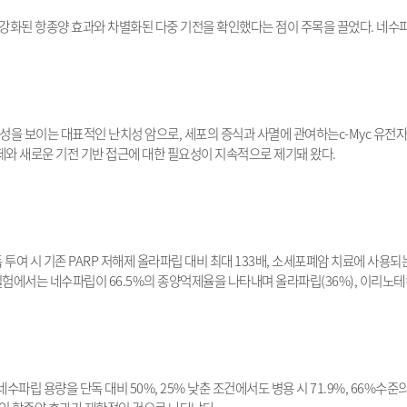
 강화된 항종양 효과와 차별화된 다중 기전을 확인했다는 점이 주목을 끌었다
.
네수파
특성을 보이는 대표적인 난치성 암으로
,
세포의 증식과 사멸에 관여하는
c-Myc
유전자
제와 새로운 기전 기반 접근에 대한 필요성이 지속적으로 제기돼 왔다
.
 투여 시
기존
PARP
저해제 올라파립 대비 최대
133
배
,
소세포폐암 치료에 사용되
실험에서는 네수파립이
66.5%
의 종양억제율을 나타내며 올라파립
(36%),
이리노테
네수파립 용량을 단독 대비
50%, 25%
낮춘 조건에서도 병용 시
71.9%, 66%
수준의