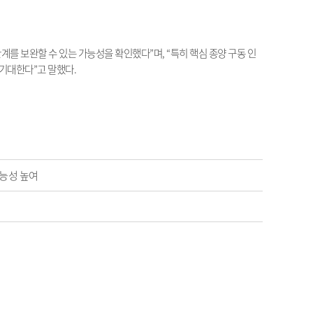
한계를 보완할 수 있는 가능성을 확인했다
”
며
, “
특히 핵심 종양 구동 인
 기대한다
”
고 말했다
.
가능성 높여