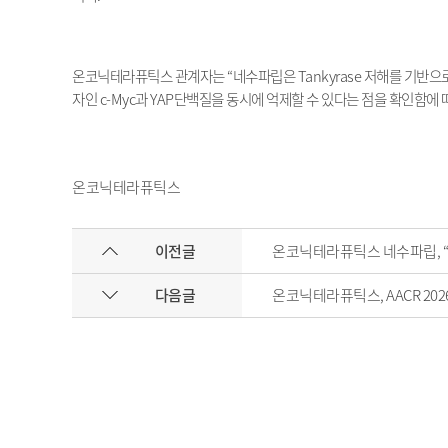
온코닉테라퓨틱스 관계자는
“
네수파립은
Tankyrase
저해를 기반으
자인
c-Myc
과
YAP
단백질을 동시에 억제할 수 있다는 점을 확인함에 
온코닉테라퓨틱스
이전글
온코닉테라퓨틱스 네수파립, “
다음글
온코닉테라퓨틱스, AACR 202