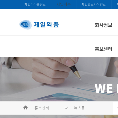
제일약품
제일파마홀딩스
제일헬스사이언스
회사정보
홍보센터
홍보센터
뉴스룸