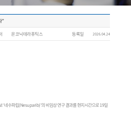
다”
처
온코닉테라퓨틱스
등록일
2026.04.24
보
‘
네수파립
(Nesuparib)’
의 비임상 연구 결과를 현지시간으로
19
일