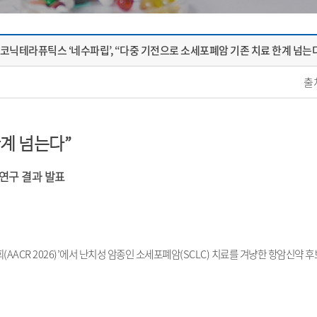
코닉테라퓨틱스 ‘네수파립’, “다중 기전으로 소세포폐암 기존 치료 한계 넘는
출
한계 넘는다
”
연구 결과 발표
회
(AACR 2026)’
에서 난치성 암종인 소세포폐암
(SCLC)
치료를 겨냥한 항암신약 후