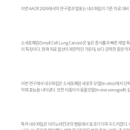
이번
AACR 2026
에서의 연구결과 발표는 네수파립이 기존 치료 대비
소세포폐암
(Small Cell Lung Cancer)
은 높은 증식률과 빠른 재발 
이 특징이다
.
현재 치료 옵션이 제한적인 가운데
,
보다 강력한 종양 억
이번 연구에서 네수파립은 소세포폐암 세포주 모델
(In vitro)
에서 단독
억제 효능을 나타냈다
.
또한 이종이식 동물모델
(In vivo xenograft)
특히 네수파립은 이리노테칸과의 병용에서 효과가 더욱 두드러졌다
.