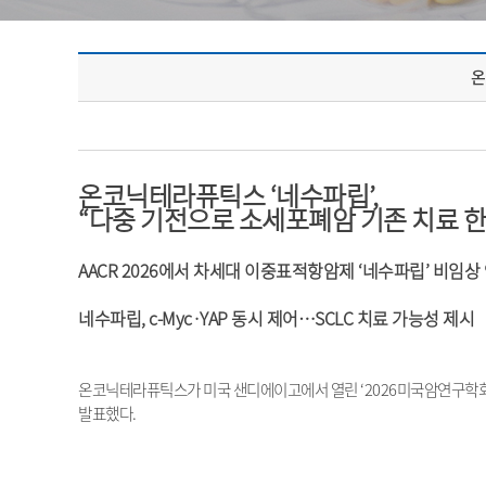
온
온코닉테라퓨틱스
‘
네수파립
’,
“
다중 기전으로 소세포폐암 기존 치료 
AACR 2026
에서 차세대 이중표적항암제
‘
네수파립
’
비임상 
네수파립
, c-Myc·YAP
동시 제어
…SCLC
치료 가능성 제시
온코닉테라퓨틱스가 미국 샌디에이고에서 열린
‘2026
미국암연구학
발표했다
.