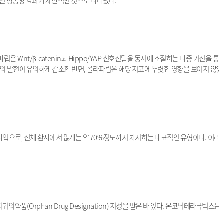
인 항종양 효과가 제한적인 것으로 나타났다
.
파립은
Wnt/β-catenin
과
Hippo/YAP
신호전달을 동시에 조절하는 다중 기전을 통
의 발현이 유의하게 감소한 반면
,
올라파립은 해당 지표에 뚜렷한 영향을 보이지 않
타입으로
,
전체 환자에서 많게는 약
70%
정도까지 차지하는 대표적인 유형이다
.
이러
 희귀의약품
(Orphan Drug Designation)
지정을 받은 바 있다
.
온코닉테라퓨틱스는 