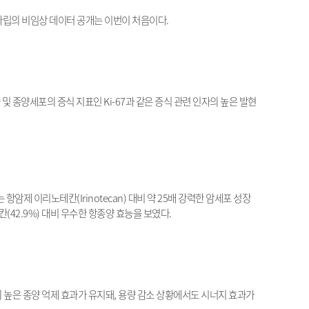
립의 비임상 데이터 공개는 이번이 처음이다
.
 및 종양세포의 증식 지표인
Ki-67
과 같은 증식 관련 인자의 높은 발현
는 항암제 이리노테칸
(Irinotecan)
대비 약
25
배 강력한 암세포 성장
칸
(42.9%)
대비 우수한 항종양 효능을 보였다
.
 높은 종양 억제 효과가 유지돼
,
용량 감소 상황에서도 시너지 효과가