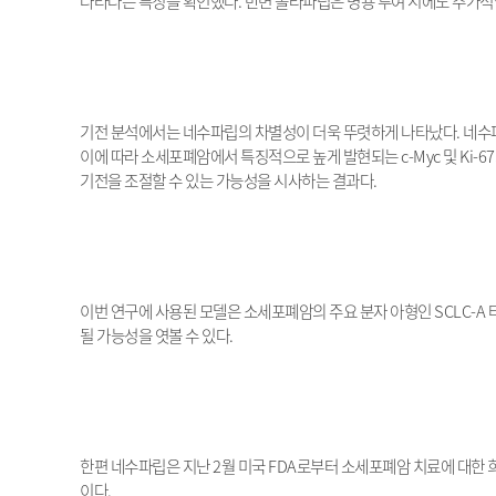
나타나는 특징을 확인했다
.
반면 올라파립은 병용 투여 시에도 추가적
기전 분석에서는 네수파립의 차별성이 더욱 뚜렷하게 나타났다
.
네수
이에 따라 소세포폐암에서 특징적으로 높게 발현되는
c-Myc
및
Ki-67
기전을 조절할 수 있는 가능성을 시사하는 결과다
.
이번 연구에 사용된 모델은 소세포폐암의 주요 분자 아형인
SCLC-A
될 가능성을 엿볼 수 있다
.
한편 네수파립은 지난
2
월 미국
FDA
로부터 소세포폐암 치료에 대한
이다
.