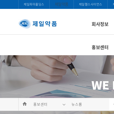
제일약품
제일파마홀딩스
제일헬스사이언스
회사정보
홍보센터
홍보센터
뉴스룸