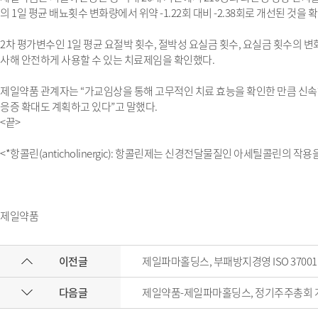
의 1일 평균 배뇨횟수 변화량에서 위약 -1.22회 대비 -2.38회로 개선된 것을 
2차 평가변수인 1일 평균 요절박 횟수, 절박성 요실금 횟수, 요실금 횟수의
사해 안전하게 사용할 수 있는 치료제임을 확인했다.
제일약품 관계자는 “가교임상을 통해 고무적인 치료 효능을 확인한 만큼 신속
응증 확대도 계획하고 있다”고 말했다.
<끝>
<*항콜린(anticholinergic): 항콜린제는 신경전달물질인 아세틸콜린의 작
제일약품
이전글
제일파마홀딩스, 부패방지경영 ISO 3700
다음글
제일약품-제일파마홀딩스, 정기주주총회 