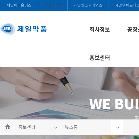
제일약품
제일파마홀딩스
제일헬스사이언스
제일앤파트너
회사정보
공장
홍보센터
홍보센터
뉴스룸